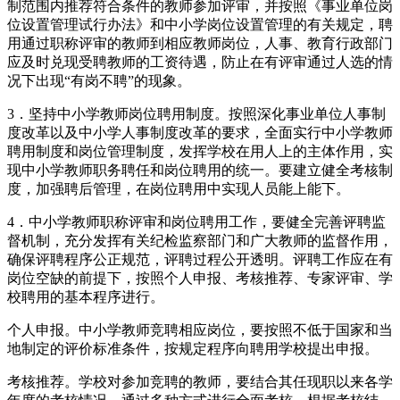
制范围内推荐符合条件的教师参加评审，并按照《事业单位岗
位设置管理试行办法》和中小学岗位设置管理的有关规定，聘
用通过职称评审的教师到相应教师岗位，人事、教育行政部门
应及时兑现受聘教师的工资待遇，防止在有评审通过人选的情
况下出现“有岗不聘”的现象。
3．坚持中小学教师岗位聘用制度。按照深化事业单位人事制
度改革以及中小学人事制度改革的要求，全面实行中小学教师
聘用制度和岗位管理制度，发挥学校在用人上的主体作用，实
现中小学教师职务聘任和岗位聘用的统一。要建立健全考核制
度，加强聘后管理，在岗位聘用中实现人员能上能下。
4．中小学教师职称评审和岗位聘用工作，要健全完善评聘监
督机制，充分发挥有关纪检监察部门和广大教师的监督作用，
确保评聘程序公正规范，评聘过程公开透明。评聘工作应在有
岗位空缺的前提下，按照个人申报、考核推荐、专家评审、学
校聘用的基本程序进行。
个人申报。中小学教师竞聘相应岗位，要按照不低于国家和当
地制定的评价标准条件，按规定程序向聘用学校提出申报。
考核推荐。学校对参加竞聘的教师，要结合其任现职以来各学