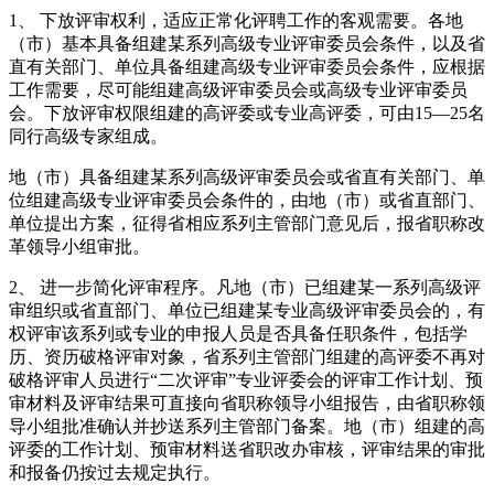
1、 下放评审权利，适应正常化评聘工作的客观需要。各地
（市）基本具备组建某系列高级专业评审委员会条件，以及省
直有关部门、单位具备组建高级专业评审委员会条件，应根据
工作需要，尽可能组建高级评审委员会或高级专业评审委员
会。下放评审权限组建的高评委或专业高评委，可由15—25名
同行高级专家组成。
地（市）具备组建某系列高级评审委员会或省直有关部门、单
位组建高级专业评审委员会条件的，由地（市）或省直部门、
单位提出方案，征得省相应系列主管部门意见后，报省职称改
革领导小组审批。
2、 进一步简化评审程序。凡地（市）已组建某一系列高级评
审组织或省直部门、单位已组建某专业高级评审委员会的，有
权评审该系列或专业的申报人员是否具备任职条件，包括学
历、资历破格评审对象，省系列主管部门组建的高评委不再对
破格评审人员进行“二次评审”专业评委会的评审工作计划、预
审材料及评审结果可直接向省职称领导小组报告，由省职称领
导小组批准确认并抄送系列主管部门备案。地（市）组建的高
评委的工作计划、预审材料送省职改办审核，评审结果的审批
和报备仍按过去规定执行。