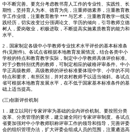
中不断完善。要充分考虑教书育人工作的专业性、实践性、长
期性，坚持育人为本、德育为先，注重师德素养，注重教育教
学工作业绩，注重教育教学 *** 与艺术，注重教育教学一线实
践经历，切实改变过分强调论文、学历的倾向，引导教师立德
树人，爱岗敬业，积极进取，不断提高实施素质教育的能力和
水平。
2．国家制定各级中小学教师专业技术水平评价的基本标准条
件(见附件)。各试点省根据本地教育发展情况，结合各类中小
学校的特点和教育教学实际，制定中小学教师具体评价标准。
对于少数特别优秀的教师，可制定相应的破格评审条件。中小
学正高级教师、高级教师的评价标准要体现中学、小学的不同
特点和要求，有所区别，并对农村教师予以适当倾斜。各试点
省可根据本地教育发展水平，在不低于国家基本标准条件的基
础上适当提高。
(三)创新评价机制
1．建立以同行专家评审为基础的业内评价机制。要按照分类
改革、分类管理的要求，建立健全同行专家评审制度。各试点
省要加强对中小学教师职称评审工作的领导和指导，完善评委
会的组织管理办法，扩大评委会组成人员的范围，注重遴选高